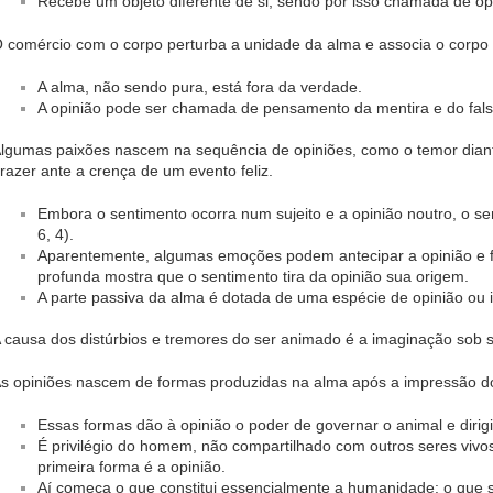
Recebe um objeto diferente de si, sendo por isso chamada de opin
 comércio com o corpo perturba a unidade da alma e associa o corpo 
A alma, não sendo pura, está fora da verdade.
A opinião pode ser chamada de pensamento da mentira e do falso (E
lgumas paixões nascem na sequência de opiniões, como o temor diant
razer ante a crença de um evento feliz.
Embora o sentimento ocorra num sujeito e a opinião noutro, o sen
6, 4).
Aparentemente, algumas emoções podem antecipar a opinião e f
profunda mostra que o sentimento tira da opinião sua origem.
A parte passiva da alma é dotada de uma espécie de opinião ou inte
 causa dos distúrbios e tremores do ser animado é a imaginação sob 
s opiniões nascem de formas produzidas na alma após a impressão do
Essas formas dão à opinião o poder de governar o animal e diri
É privilégio do homem, não compartilhado com outros seres vivo
primeira forma é a opinião.
Aí começa o que constitui essencialmente a humanidade: o que s