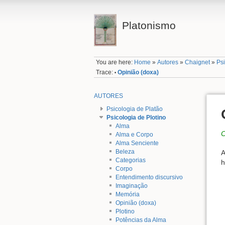
Platonismo
You are here:
Home
»
Autores
»
Chaignet
»
Psi
Trace:
Opinião (doxa)
•
AUTORES
Psicologia de Platão
Psicologia de Plotino
Alma
C
Alma e Corpo
Alma Senciente
Beleza
A
Categorias
h
Corpo
Entendimento discursivo
Imaginação
Memória
Opinião (doxa)
Plotino
Potências da Alma