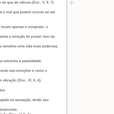
o que de ciência (Enn., V, 9, 7).
 e o mal que podem ocorrer ao ser
or tocam apenas o composto, o
imenta a emoção do prazer nem da
ia sensitiva uma vida mais poderosa,
a estranha à passividade.
imento das emoções é como o
vibração (Enn., III, 6, 4).
les.
gajada na sensação, tendo seu
desenvolve.