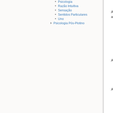
Psicologia
Razão Intuitiva
Sensação
A
Sentidos Particulares
a
Uno
Psicologia Pós-Plotino
A
A