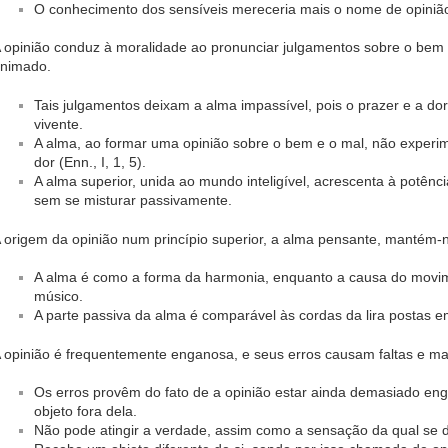
O conhecimento dos sensíveis mereceria mais o nome de opinião d
 opinião conduz à moralidade ao pronunciar julgamentos sobre o bem
nimado.
Tais julgamentos deixam a alma impassível, pois o prazer e a d
vivente.
A alma, ao formar uma opinião sobre o bem e o mal, não exper
dor (Enn., I, 1, 5).
A alma superior, unida ao mundo inteligível, acrescenta à potênc
sem se misturar passivamente.
 origem da opinião num princípio superior, a alma pensante, mantém-n
A alma é como a forma da harmonia, enquanto a causa do mov
músico.
A parte passiva da alma é comparável às cordas da lira postas em 
 opinião é frequentemente enganosa, e seus erros causam faltas e ma
Os erros provêm do fato de a opinião estar ainda demasiado en
objeto fora dela.
Não pode atingir a verdade, assim como a sensação da qual se 