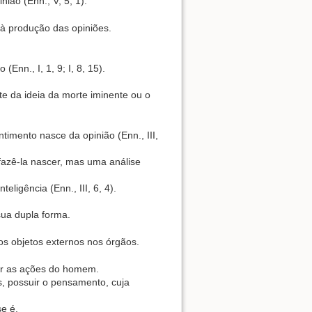
ião (Enn., V, 5, 1).
à produção das opiniões.
nn., I, 1, 9; I, 8, 15).
e da ideia da morte iminente ou o
timento nasce da opinião (Enn., III,
azê-la nascer, mas uma análise
ligência (Enn., III, 6, 4).
sua dupla forma.
s objetos externos nos órgãos.
gir as ações do homem.
s, possuir o pensamento, cuja
e é.