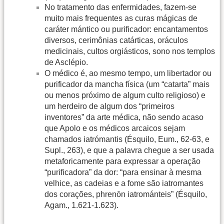
No tratamento das enfermidades, fazem-se
muito mais frequentes as curas mágicas de
caráter mántico ou purificador: encantamentos
diversos, cerimônias catárticas, oráculos
medicinais, cultos orgiásticos, sono nos templos
de Asclépio.
O médico é, ao mesmo tempo, um libertador ou
purificador da mancha física (um “catarta” mais
ou menos próximo de algum culto religioso) e
um herdeiro de algum dos “primeiros
inventores” da arte médica, não sendo acaso
que Apolo e os médicos arcaicos sejam
chamados iatrómantis (Ésquilo, Eum., 62-63, e
Supl., 263), e que a palavra chegue a ser usada
metaforicamente para expressar a operação
“purificadora” da dor: “para ensinar à mesma
velhice, as cadeias e a fome são iatromantes
dos corações, phrenōn iatrománteis” (Ésquilo,
Agam., 1.621-1.623).