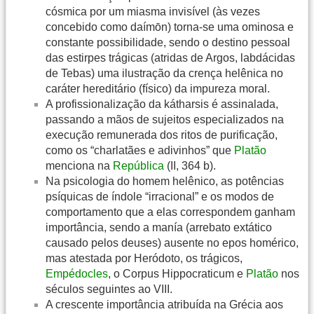
cósmica por um miasma invisível (às vezes
concebido como daímōn) torna-se uma ominosa e
constante possibilidade, sendo o destino pessoal
das estirpes trágicas (atridas de Argos, labdácidas
de Tebas) uma ilustração da crença helênica no
caráter hereditário (físico) da impureza moral.
A profissionalização da kátharsis é assinalada,
passando a mãos de sujeitos especializados na
execução remunerada dos ritos de purificação,
como os “charlatães e adivinhos” que
Platão
menciona na
República
(II, 364 b).
Na psicologia do homem helênico, as potências
psíquicas de índole “irracional” e os modos de
comportamento que a elas correspondem ganham
importância, sendo a manía (arrebato extático
causado pelos deuses) ausente no epos homérico,
mas atestada por Heródoto, os trágicos,
Empédocles
, o Corpus Hippocraticum e
Platão
nos
séculos seguintes ao VIII.
A crescente importância atribuída na Grécia aos