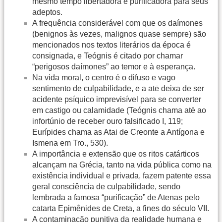
mesmo tempo libertadora e purificadora para seus
adeptos.
A frequência considerável com que os daímones
(benignos às vezes, malignos quase sempre) são
mencionados nos textos literários da época é
consignada, e Teógnis é citado por chamar
“perigosos daímones” ao temor e à esperança.
Na vida moral, o centro é o difuso e vago
sentimento de culpabilidade, e a atē deixa de ser
acidente psíquico imprevisível para se converter
em castigo ou calamidade (Teógnis chama atē ao
infortúnio de receber ouro falsificado I, 119;
Eurípides chama as Atai de Creonte a Antígona e
Ismena em Tro., 530).
A importância e extensão que os ritos catárticos
alcançam na Grécia, tanto na vida pública como na
existência individual e privada, fazem patente essa
geral consciência de culpabilidade, sendo
lembrada a famosa “purificação” de Atenas pelo
catarta Epimênides de Creta, a fines do século VII.
A contaminação punitiva da realidade humana e