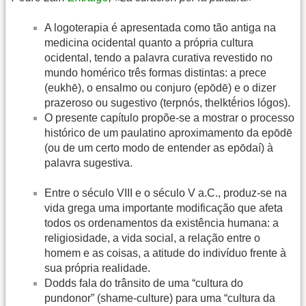
A logoterapia é apresentada como tão antiga na
medicina ocidental quanto a própria cultura
ocidental, tendo a palavra curativa revestido no
mundo homérico três formas distintas: a prece
(eukhē), o ensalmo ou conjuro (epōdē) e o dizer
prazeroso ou sugestivo (terpnós, thelktḗrios lógos).
O presente capítulo propõe-se a mostrar o processo
histórico de um paulatino aproximamento da epōdē
(ou de um certo modo de entender as epōdaí) à
palavra sugestiva.
Entre o século VIII e o século V a.C., produz-se na
vida grega uma importante modificação que afeta
todos os ordenamentos da existência humana: a
religiosidade, a vida social, a relação entre o
homem e as coisas, a atitude do indivíduo frente à
sua própria realidade.
Dodds fala do trânsito de uma “cultura do
pundonor” (shame-culture) para uma “cultura da