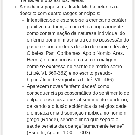
manía, enthousiasmós, teletaí.
A medicina popular da Idade Média helênica é
descrita com quatro rasgos principais:
Intensifica-se e estende-se a crença no caráter
punitivo da doença, concebida popularmente
como contaminação da natureza individual do
enfermo por um míasma ou como possessão do
paciente por um deus dotado de nome (Hécate,
Cibeles, Pan, Coribantes, Apolo Nomio, Ares,
Heróis) ou por um oscuro daímōn maligno,
como se expressa no escrito de morbo sacro
(Littré, VI, 360-362) e no escrito pseudo-
hipocrático de virginibus (Littré, VIII, 466).
Aparecem novas “enfermidades” como
consequência psicossomática do sentimento de
culpa e dos ritos a que tal sentimento conduziu,
deixando a difusão epidêmica da religiosidade
dionisíaca uma disposição mórbida no homem
grego (Rohde), sendo a linha que separa a
saúde perfeita da doença “sumamente tênue”
(Ésquilo, Agam., 1.001-1.003).