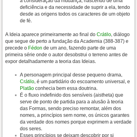
à consideração da mudança, nascendo de uma
deficiência e da necessidade de suprir a ela, tendo
desde as origens todos os caracteres de um objeto
de fé.
A Ideia aparece primeiramente ao final do
Crátilo
, diálogo
que segue de perto a fundação da Academia (388-387) e
precede o
Fédon
de um ano, fazendo parte de uma
primeira série onde o autor desobstrui o terreno antes de
expor detalhadamente a teoria das Ideias.
A personagem principal desse pequeno drama,
Crátilo
, é um partidário do escoamento universal, e
Platão
conhecia bem essa doutrina.
É o fluxo indefinido dos sensíveis (aistheta) que
serve de ponto de partida para a alusão à teoria
das Formas, sendo preciso remontar, além dos
nomes, a princípios sem nome, os únicos garantes
da verdade dos nomes porque exprimem a verdade
dos seres.
Esses princípios se deixam descobrir por si