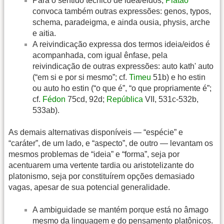
Para o sentido técnico de idea/eidos,
Platão
convoca também outras expressões: genos, typos,
schema, paradeigma, e ainda ousia, physis, arche
e aitia.
A reivindicação expressa dos termos ideia/eidos é
acompanhada, com igual ênfase, pela
reivindicação de outras expressões: auto kath' auto
(“em si e por si mesmo”; cf.
Timeu
51b) e ho estin
ou auto ho estin (“o que é”, “o que propriamente é”;
cf.
Fédon
75cd, 92d;
República
VII, 531c-532b,
533ab).
As demais alternativas disponíveis — “espécie” e
“caráter”, de um lado, e “aspecto”, de outro — levantam os
mesmos problemas de “ideia” e “forma”, seja por
acentuarem uma vertente tardia ou aristotelizante do
platonismo, seja por constituírem opções demasiado
vagas, apesar de sua potencial generalidade.
A ambiguidade se mantém porque está no âmago
mesmo da linguagem e do pensamento platônicos.