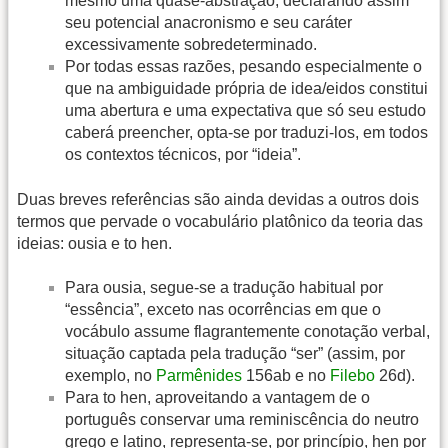
mesmo uma quase-abstração, declarando assim
seu potencial anacronismo e seu caráter
excessivamente sobredeterminado.
Por todas essas razões, pesando especialmente o
que na ambiguidade própria de idea/eidos constitui
uma abertura e uma expectativa que só seu estudo
caberá preencher, opta-se por traduzi-los, em todos
os contextos técnicos, por “ideia”.
Duas breves referências são ainda devidas a outros dois
termos que pervade o vocabulário platônico da teoria das
ideias: ousia e to hen.
Para ousia, segue-se a tradução habitual por
“essência”, exceto nas ocorrências em que o
vocábulo assume flagrantemente conotação verbal,
situação captada pela tradução “ser” (assim, por
exemplo, no
Parmênides
156ab e no
Filebo
26d).
Para to hen, aproveitando a vantagem de o
português conservar uma reminiscência do neutro
grego e latino, representa-se, por princípio, hen por