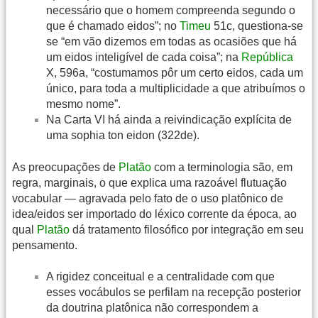
necessário que o homem compreenda segundo o
que é chamado eidos”; no
Timeu
51c, questiona-se
se “em vão dizemos em todas as ocasiões que há
um eidos inteligível de cada coisa”; na
República
X, 596a, “costumamos pôr um certo eidos, cada um
único, para toda a multiplicidade a que atribuímos o
mesmo nome”.
Na Carta VI há ainda a reivindicação explícita de
uma sophia ton eidon (322de).
As preocupações de
Platão
com a terminologia são, em
regra, marginais, o que explica uma razoável flutuação
vocabular — agravada pelo fato de o uso platônico de
idea/eidos ser importado do léxico corrente da época, ao
qual
Platão
dá tratamento filosófico por integração em seu
pensamento.
A rigidez conceitual e a centralidade com que
esses vocábulos se perfilam na recepção posterior
da doutrina platônica não correspondem a