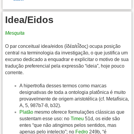
Idea/Eidos
Mesquita
O par conceitual idea/eidos (ἰδέα/εἶδος) ocupa posição
central na terminologia da investigação, o que justifica um
excurso dedicado a enquadrar e explicitar o motivo de sua
tradução preferencial pela expressão “ideia”, hoje pouco
corrente.
A hipertrofia desses termos como marcas
designativas de toda a ontologia platônica é muito
provavelmente de origem aristotélica (cf. Metafísica,
A, 5, 987b7-8, b32).
Platão
mesmo oferece formulações clássicas que
sustentam esse uso: no
Timeu
51d, os eide são
entes “que não atingimos pelos sentidos, mas
apenas pelo intelecto”; no
Fedro
249b, “é