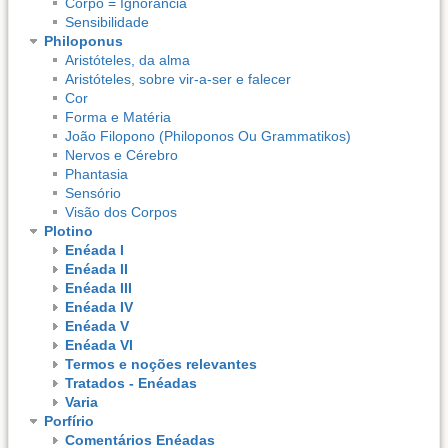
Corpo = Ignorância
Sensibilidade
Philoponus
Aristóteles, da alma
Aristóteles, sobre vir-a-ser e falecer
Cor
Forma e Matéria
João Filopono (Philoponos Ou Grammatikos)
Nervos e Cérebro
Phantasia
Sensório
Visão dos Corpos
Plotino
Enéada I
Enéada II
Enéada III
Enéada IV
Enéada V
Enéada VI
Termos e noções relevantes
Tratados - Enéadas
Varia
Porfírio
Comentários Enéadas