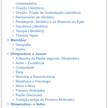
contemplativo
Oração (Jâmblico)
Oração, Tríade de Sustentação (Jâmblico)
Pensamento de Jâmblico
Peradejordi: Jâmblico e os Mistérios do Egito
Sacrifícios (Jâmblico)
Teurgia (Jâmblico)
Thomas Taylor
Macróbio
Geografia
Sonho
Olimpiodoro o Jovem
A filosofia de Platão segundo Olimpiodoro
Arete – Excelência
Cristandade
Ética
Memória e Reminiscência
Metafísica e Psicologia
Mitos e Alma
Primeiro Alcibíades
Razão Discursiva
Tradição antiga do Primeiro Alcibíades
Olimpiodoro, o Velho