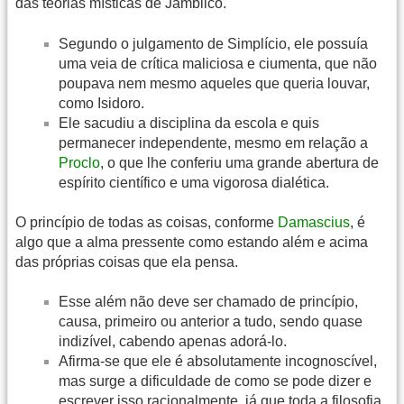
das teorias místicas de Jamblico.
Segundo o julgamento de Simplício, ele possuía
uma veia de crítica maliciosa e ciumenta, que não
poupava nem mesmo aqueles que queria louvar,
como Isidoro.
Ele sacudiu a disciplina da escola e quis
permanecer independente, mesmo em relação a
Proclo
, o que lhe conferiu uma grande abertura de
espírito científico e uma vigorosa dialética.
O princípio de todas as coisas, conforme
Damascius
, é
algo que a alma pressente como estando além e acima
das próprias coisas que ela pensa.
Esse além não deve ser chamado de princípio,
causa, primeiro ou anterior a tudo, sendo quase
indizível, cabendo apenas adorá-lo.
Afirma-se que ele é absolutamente incognoscível,
mas surge a dificuldade de como se pode dizer e
escrever isso racionalmente, já que toda a filosofia