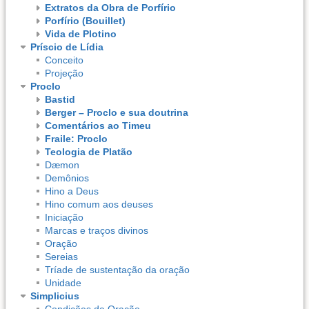
Extratos da Obra de Porfírio
Porfírio (Bouillet)
Vida de Plotino
Príscio de Lídia
Conceito
Projeção
Proclo
Bastid
Berger – Proclo e sua doutrina
Comentários ao Timeu
Fraile: Proclo
Teologia de Platão
Dæmon
Demônios
Hino a Deus
Hino comum aos deuses
Iniciação
Marcas e traços divinos
Oração
Sereias
Tríade de sustentação da oração
Unidade
Simplicius
Condições da Oração