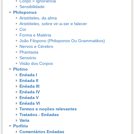
Corpo = Ignorância
Sensibilidade
Philoponus
Aristóteles, da alma
Aristóteles, sobre vir-a-ser e falecer
Cor
Forma e Matéria
João Filopono (Philoponos Ou Grammatikos)
Nervos e Cérebro
Phantasia
Sensório
Visão dos Corpos
Plotino
Enéada I
Enéada II
Enéada III
Enéada IV
Enéada V
Enéada VI
Termos e noções relevantes
Tratados - Enéadas
Varia
Porfírio
Comentários Enéadas