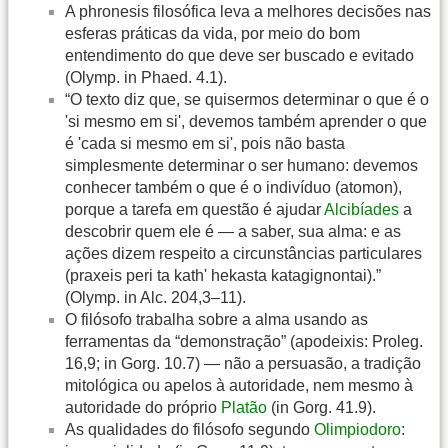
A phronesis filosófica leva a melhores decisões nas
esferas práticas da vida, por meio do bom
entendimento do que deve ser buscado e evitado
(Olymp. in Phaed. 4.1).
“O texto diz que, se quisermos determinar o que é o
'si mesmo em si', devemos também aprender o que
é 'cada si mesmo em si', pois não basta
simplesmente determinar o ser humano: devemos
conhecer também o que é o indivíduo (atomon),
porque a tarefa em questão é ajudar
Alcibíades
a
descobrir quem ele é — a saber, sua alma: e as
ações dizem respeito a circunstâncias particulares
(praxeis peri ta kath' hekasta katagignontai).”
(Olymp. in Alc. 204,3–11).
O filósofo trabalha sobre a alma usando as
ferramentas da “demonstração” (apodeixis: Proleg.
16,9; in Gorg. 10.7) — não a persuasão, a tradição
mitológica ou apelos à autoridade, nem mesmo à
autoridade do próprio
Platão
(in Gorg. 41.9).
As qualidades do filósofo segundo
Olimpiodoro
: