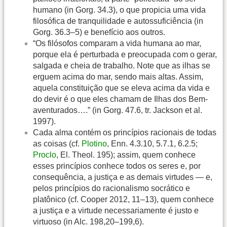
humano (in Gorg. 34.3), o que propicia uma vida
filosófica de tranquilidade e autossuficiência (in
Gorg. 36.3–5) e benefício aos outros.
“Os filósofos comparam a vida humana ao mar,
porque ela é perturbada e preocupada com o gerar,
salgada e cheia de trabalho. Note que as ilhas se
erguem acima do mar, sendo mais altas. Assim,
aquela constituição que se eleva acima da vida e
do devir é o que eles chamam de Ilhas dos Bem-
aventurados….” (in Gorg. 47.6, tr. Jackson et al.
1997).
Cada alma contém os princípios racionais de todas
as coisas (cf.
Plotino
, Enn. 4.3.10, 5.7.1, 6.2.5;
Proclo
, El. Theol. 195); assim, quem conhece
esses princípios conhece todos os seres e, por
consequência, a justiça e as demais virtudes — e,
pelos princípios do racionalismo socrático e
platônico (cf. Cooper 2012, 11–13), quem conhece
a justiça e a virtude necessariamente é justo e
virtuoso (in Alc. 198,20–199,6).