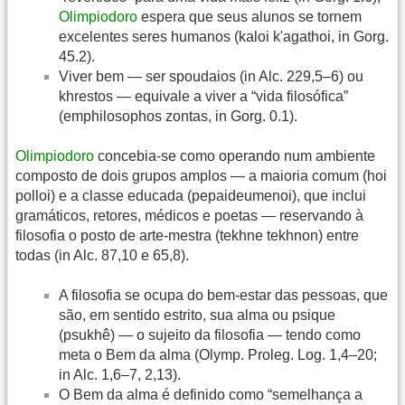
Olimpiodoro
espera que seus alunos se tornem
excelentes seres humanos (kaloi k'agathoi, in Gorg.
45.2).
Viver bem — ser spoudaios (in Alc. 229,5–6) ou
khrestos — equivale a viver a “vida filosófica”
(emphilosophos zontas, in Gorg. 0.1).
Olimpiodoro
concebia-se como operando num ambiente
composto de dois grupos amplos — a maioria comum (hoi
polloi) e a classe educada (pepaideumenoi), que inclui
gramáticos, retores, médicos e poetas — reservando à
filosofia o posto de arte-mestra (tekhne tekhnon) entre
todas (in Alc. 87,10 e 65,8).
A filosofia se ocupa do bem-estar das pessoas, que
são, em sentido estrito, sua alma ou psique
(psukhê) — o sujeito da filosofia — tendo como
meta o Bem da alma (Olymp. Proleg. Log. 1,4–20;
in Alc. 1,6–7, 2,13).
O Bem da alma é definido como “semelhança a