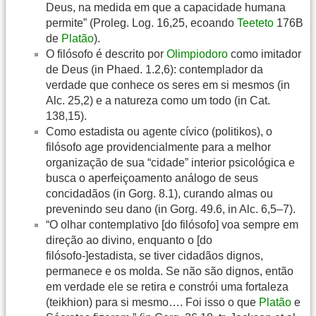
Deus, na medida em que a capacidade humana
permite” (Proleg. Log. 16,25, ecoando
Teeteto
176B
de
Platão
).
O filósofo é descrito por
Olimpiodoro
como imitador
de Deus (in Phaed. 1.2,6): contemplador da
verdade que conhece os seres em si mesmos (in
Alc. 25,2) e a natureza como um todo (in Cat.
138,15).
Como estadista ou agente cívico (politikos), o
filósofo age providencialmente para a melhor
organização de sua “cidade” interior psicológica e
busca o aperfeiçoamento análogo de seus
concidadãos (in Gorg. 8.1), curando almas ou
prevenindo seu dano (in Gorg. 49.6, in Alc. 6,5–7).
“O olhar contemplativo [do filósofo] voa sempre em
direção ao divino, enquanto o [do
filósofo-]estadista, se tiver cidadãos dignos,
permanece e os molda. Se não são dignos, então
em verdade ele se retira e constrói uma fortaleza
(teikhion) para si mesmo…. Foi isso o que
Platão
e