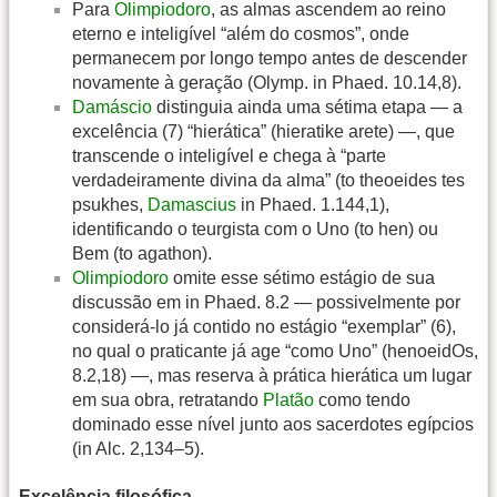
Para
Olimpiodoro
, as almas ascendem ao reino
eterno e inteligível “além do cosmos”, onde
permanecem por longo tempo antes de descender
novamente à geração (Olymp. in Phaed. 10.14,8).
Damáscio
distinguia ainda uma sétima etapa — a
excelência (7) “hierática” (hieratike arete) —, que
transcende o inteligível e chega à “parte
verdadeiramente divina da alma” (to theoeides tes
psukhes,
Damascius
in Phaed. 1.144,1),
identificando o teurgista com o Uno (to hen) ou
Bem (to agathon).
Olimpiodoro
omite esse sétimo estágio de sua
discussão em in Phaed. 8.2 — possivelmente por
considerá-lo já contido no estágio “exemplar” (6),
no qual o praticante já age “como Uno” (henoeidOs,
8.2,18) —, mas reserva à prática hierática um lugar
em sua obra, retratando
Platão
como tendo
dominado esse nível junto aos sacerdotes egípcios
(in Alc. 2,134–5).
Excelência filosófica