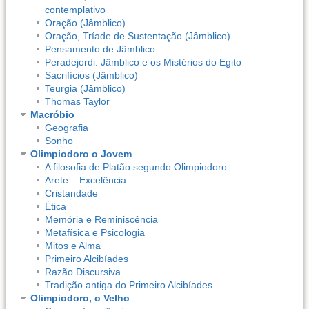
contemplativo
Oração (Jâmblico)
Oração, Tríade de Sustentação (Jâmblico)
Pensamento de Jâmblico
Peradejordi: Jâmblico e os Mistérios do Egito
Sacrifícios (Jâmblico)
Teurgia (Jâmblico)
Thomas Taylor
Macróbio
Geografia
Sonho
Olimpiodoro o Jovem
A filosofia de Platão segundo Olimpiodoro
Arete – Excelência
Cristandade
Ética
Memória e Reminiscência
Metafísica e Psicologia
Mitos e Alma
Primeiro Alcibíades
Razão Discursiva
Tradição antiga do Primeiro Alcibíades
Olimpiodoro, o Velho