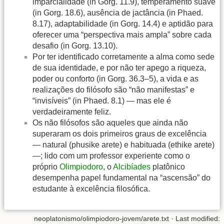
imparcialidade (in Gorg. 11.9), temperamento suave
(in Gorg. 18.6), ausência de jactância (in Phaed.
8.17), adaptabilidade (in Gorg. 14.4) e aptidão para
oferecer uma “perspectiva mais ampla” sobre cada
desafio (in Gorg. 13.10).
Por ter identificado corretamente a alma como sede
de sua identidade, e por não ter apego a riqueza,
poder ou conforto (in Gorg. 36.3–5), a vida e as
realizações do filósofo são “não manifestas” e
“invisíveis” (in Phaed. 8.1) — mas ele é
verdadeiramente feliz.
Os não filósofos são aqueles que ainda não
superaram os dois primeiros graus de excelência
— natural (phusike arete) e habituada (ethike arete)
—; lido com um professor experiente como o
próprio
Olimpiodoro
, o
Alcibíades
platônico
desempenha papel fundamental na “ascensão” do
estudante à excelência filosófica.
neoplatonismo/olimpiodoro-jovem/arete.txt
· Last modified: