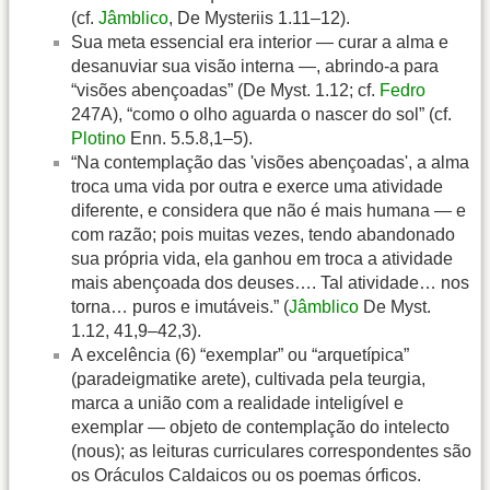
(cf.
Jâmblico
, De Mysteriis 1.11–12).
Sua meta essencial era interior — curar a alma e
desanuviar sua visão interna —, abrindo-a para
“visões abençoadas” (De Myst. 1.12; cf.
Fedro
247A), “como o olho aguarda o nascer do sol” (cf.
Plotino
Enn. 5.5.8,1–5).
“Na contemplação das 'visões abençoadas', a alma
troca uma vida por outra e exerce uma atividade
diferente, e considera que não é mais humana — e
com razão; pois muitas vezes, tendo abandonado
sua própria vida, ela ganhou em troca a atividade
mais abençoada dos deuses…. Tal atividade… nos
torna… puros e imutáveis.” (
Jâmblico
De Myst.
1.12, 41,9–42,3).
A excelência (6) “exemplar” ou “arquetípica”
(paradeigmatike arete), cultivada pela teurgia,
marca a união com a realidade inteligível e
exemplar — objeto de contemplação do intelecto
(nous); as leituras curriculares correspondentes são
os Oráculos Caldaicos ou os poemas órficos.