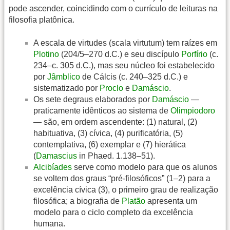
pode ascender, coincidindo com o currículo de leituras na
filosofia platônica.
A escala de virtudes (scala virtutum) tem raízes em
Plotino
(204/5–270 d.C.) e seu discípulo
Porfírio
(c.
234–c. 305 d.C.), mas seu núcleo foi estabelecido
por
Jâmblico
de Cálcis (c. 240–325 d.C.) e
sistematizado por
Proclo
e
Damáscio
.
Os sete degraus elaborados por
Damáscio
—
praticamente idênticos ao sistema de
Olimpiodoro
— são, em ordem ascendente: (1) natural, (2)
habituativa, (3) cívica, (4) purificatória, (5)
contemplativa, (6) exemplar e (7) hierática
(
Damascius
in Phaed. 1.138–51).
Alcibíades
serve como modelo para que os alunos
se voltem dos graus “pré-filosóficos” (1–2) para a
excelência cívica (3), o primeiro grau de realização
filosófica; a biografia de
Platão
apresenta um
modelo para o ciclo completo da excelência
humana.