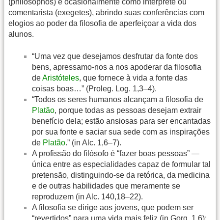
(philosophos) e ocasionalmente como intérprete ou
comentarista (exegetes), abrindo suas conferências com
elogios ao poder da filosofia de aperfeiçoar a vida dos
alunos.
“Uma vez que desejamos desfrutar da fonte dos
bens, apressamo-nos a nos apoderar da filosofia
de
Aristóteles
, que fornece à vida a fonte das
coisas boas…” (Proleg. Log. 1,3–4).
“Todos os seres humanos alcançam a filosofia de
Platão
, porque todas as pessoas desejam extrair
benefício dela; estão ansiosas para ser encantadas
por sua fonte e saciar sua sede com as inspirações
de
Platão
.” (in Alc. 1,6–7).
A profissão do filósofo é “fazer boas pessoas” —
única entre as especialidades capaz de formular tal
pretensão, distinguindo-se da retórica, da medicina
e de outras habilidades que meramente se
reproduzem (in Alc. 140,18–22).
A filosofia se dirige aos jovens, que podem ser
“revertidos” para uma vida mais feliz (in Gorg. 1.6);