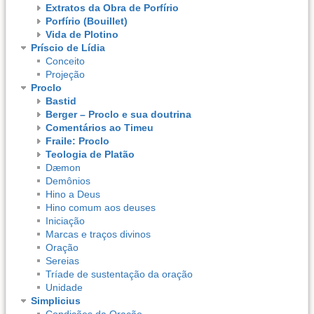
Extratos da Obra de Porfírio
Porfírio (Bouillet)
Vida de Plotino
Príscio de Lídia
Conceito
Projeção
Proclo
Bastid
Berger – Proclo e sua doutrina
Comentários ao Timeu
Fraile: Proclo
Teologia de Platão
Dæmon
Demônios
Hino a Deus
Hino comum aos deuses
Iniciação
Marcas e traços divinos
Oração
Sereias
Tríade de sustentação da oração
Unidade
Simplicius
Condições da Oração