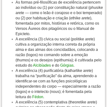
As formas pré-filosóficas de excelência pertencem
ao indivíduo ou (1) por constituição natural (phusike
arete — como o leão é corajoso e o boi temperado)
ou (2) por habituação e criação (ethike arete),
fomentada por mitos, histórias e retórica, como os
Versos Áureos dos pitagóricos ou o Manual de
Epicteto.
A excelência (3) cívica ou social (politike arete)
cultiva a organização interna correta da própria
alma e das almas dos concidadãos, colocando a
razão (logos) no comando sobre a emoção
(thumos) e os desejos (epithumia); é cultivada pelo
estudo do
Alcibíades
e do
Górgias
.
A excelência (4) purificatória (kathartike arete)
trabalha na “purificação” da alma, aprendendo a
identificar-se com as funções psicológicas
independentes do corpo — especialmente a razão
(logos) e o intelecto (nous); é fomentada pela
leitura do
Fédon
.
A excelência (5) contemplativa (theoretike arete)