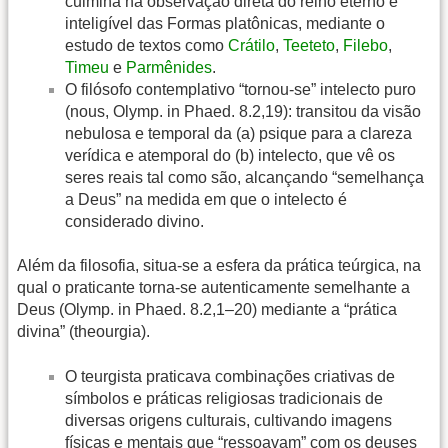
culmina na observação direta do reino eterno e
inteligível das Formas platônicas, mediante o
estudo de textos como
Crátilo
,
Teeteto
,
Filebo
,
Timeu
e
Parmênides
.
O filósofo contemplativo “tornou-se” intelecto puro
(nous, Olymp. in Phaed. 8.2,19): transitou da visão
nebulosa e temporal da (a) psique para a clareza
verídica e atemporal do (b) intelecto, que vê os
seres reais tal como são, alcançando “semelhança
a Deus” na medida em que o intelecto é
considerado divino.
Além da filosofia, situa-se a esfera da prática teúrgica, na
qual o praticante torna-se autenticamente semelhante a
Deus (Olymp. in Phaed. 8.2,1–20) mediante a “prática
divina” (theourgia).
O teurgista praticava combinações criativas de
símbolos e práticas religiosas tradicionais de
diversas origens culturais, cultivando imagens
físicas e mentais que “ressoavam” com os deuses