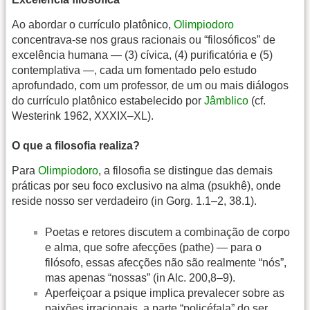
Ao abordar o currículo platônico,
Olimpiodoro
concentrava-se nos graus racionais ou “filosóficos” de
excelência humana — (3) cívica, (4) purificatória e (5)
contemplativa —, cada um fomentado pelo estudo
aprofundado, com um professor, de um ou mais diálogos
do currículo platônico estabelecido por
Jâmblico
(cf.
Westerink 1962, XXXIX–XL).
O que a filosofia realiza?
Para
Olimpiodoro
, a filosofia se distingue das demais
práticas por seu foco exclusivo na alma (psukhê), onde
reside nosso ser verdadeiro (in Gorg. 1.1–2, 38.1).
Poetas e retores discutem a combinação de corpo
e alma, que sofre afecções (pathe) — para o
filósofo, essas afecções não são realmente “nós”,
mas apenas “nossas” (in Alc. 200,8–9).
Aperfeiçoar a psique implica prevalecer sobre as
paixões irracionais, a parte “policéfala” do ser