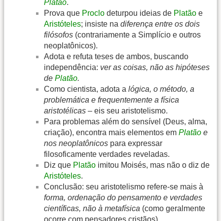
Platão
.
Prova que
Proclo
deturpou ideias de
Platão
e
Aristóteles
; insiste na
diferença entre os dois
filósofos
(contrariamente a Simplício e outros
neoplatônicos).
Adota e refuta teses de ambos, buscando
independência:
ver as coisas, não as hipóteses
de
Platão
.
Como cientista, adota a
lógica, o método, a
problemática e frequentemente a física
aristotélicas
– eis seu aristotelismo.
Para problemas além do sensível (Deus, alma,
criação), encontra mais elementos em
Platão
e
nos neoplatônicos
para expressar
filosoficamente verdades reveladas.
Diz que
Platão
imitou Moisés, mas não o diz de
Aristóteles
.
Conclusão: seu aristotelismo refere-se mais à
forma, ordenação do pensamento e verdades
científicas, não à metafísica
(como geralmente
ocorre com pensadores cristãos).