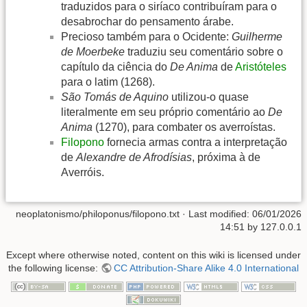
traduzidos para o siríaco contribuíram para o
desabrochar do pensamento árabe.
Precioso também para o Ocidente:
Guilherme
de Moerbeke
traduziu seu comentário sobre o
capítulo da ciência do
De Anima
de
Aristóteles
para o latim (1268).
São Tomás de Aquino
utilizou-o quase
literalmente em seu próprio comentário ao
De
Anima
(1270), para combater os averroístas.
Filopono
fornecia armas contra a interpretação
de
Alexandre de Afrodísias
, próxima à de
Averróis.
neoplatonismo/philoponus/filopono.txt
· Last modified:
06/01/2026
14:51
by
127.0.0.1
Except where otherwise noted, content on this wiki is licensed under
the following license:
CC Attribution-Share Alike 4.0 International