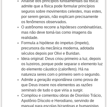
Análise dos princípios fundamentais da física:
admite que a física pode formular princípios
seguros sobre movimentos celestes, mas estes,
por serem gerais, não explicam precisamente
os fenômenos observados.
O astrônomo recorre a
hipóteses combinatórias
,
mas não deve tomá-las como imagens da
realidade.
Formula a hipótese do
impetus
(ímpeto),
precursora da mecânica moderna, adotada
séculos depois por Olivi e Buridan.
Ideia original: Deus criou primeiro a luz, depois
os luzeiros, porque pode separar o elemento luz
do elemento cáustico (calorífero). Há na
natureza seres com o primeiro sem o segundo.
Admite a
geração espontânea
como prova de
que Deus insere nos elementos as
razões
seminais
de tudo o que viria a surgir.
Compilou e comentou obras de Dionísio Trácio,
Apolônio Díscolo e Herodiano, servindo de
manual para escolas bizantinas e humanistas