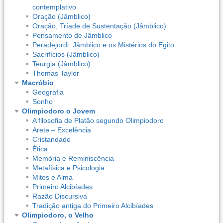
contemplativo
Oração (Jâmblico)
Oração, Tríade de Sustentação (Jâmblico)
Pensamento de Jâmblico
Peradejordi: Jâmblico e os Mistérios do Egito
Sacrifícios (Jâmblico)
Teurgia (Jâmblico)
Thomas Taylor
Macróbio
Geografia
Sonho
Olimpiodoro o Jovem
A filosofia de Platão segundo Olimpiodoro
Arete – Excelência
Cristandade
Ética
Memória e Reminiscência
Metafísica e Psicologia
Mitos e Alma
Primeiro Alcibíades
Razão Discursiva
Tradição antiga do Primeiro Alcibíades
Olimpiodoro, o Velho