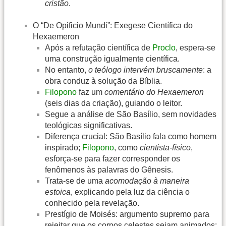
cristão
.
O “De Opificio Mundi”: Exegese Científica do
Hexaemeron
Após a refutação científica de
Proclo
, espera-se
uma construção igualmente científica.
No entanto,
o teólogo intervém bruscamente
: a
obra conduz à solução da Bíblia.
Filopono
faz um
comentário do Hexaemeron
(seis dias da criação), guiando o leitor.
Segue a análise de São Basílio, sem novidades
teológicas significativas.
Diferença crucial: São Basílio fala como homem
inspirado;
Filopono
, como
cientista-físico
,
esforça-se para fazer corresponder os
fenômenos às palavras do Gênesis.
Trata-se de uma
acomodação à maneira
estoica
, explicando pela luz da ciência o
conhecido pela revelação.
Prestígio de Moisés: argumento supremo para
rejeitar que os corpos celestes sejam animados: