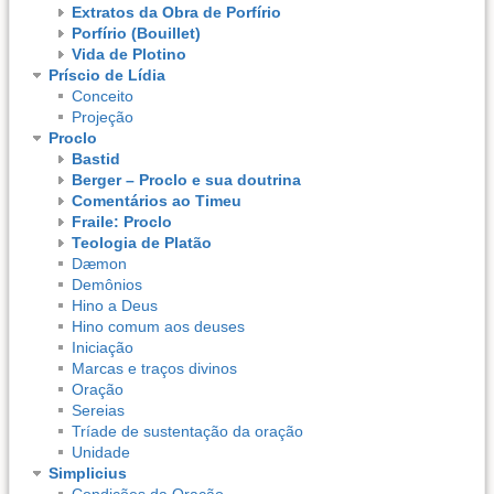
Extratos da Obra de Porfírio
Porfírio (Bouillet)
Vida de Plotino
Príscio de Lídia
Conceito
Projeção
Proclo
Bastid
Berger – Proclo e sua doutrina
Comentários ao Timeu
Fraile: Proclo
Teologia de Platão
Dæmon
Demônios
Hino a Deus
Hino comum aos deuses
Iniciação
Marcas e traços divinos
Oração
Sereias
Tríade de sustentação da oração
Unidade
Simplicius
Condições da Oração