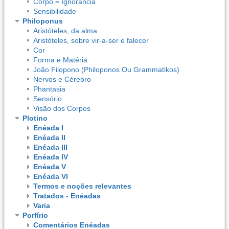
Corpo = Ignorância
Sensibilidade
Philoponus
Aristóteles, da alma
Aristóteles, sobre vir-a-ser e falecer
Cor
Forma e Matéria
João Filopono (Philoponos Ou Grammatikos)
Nervos e Cérebro
Phantasia
Sensório
Visão dos Corpos
Plotino
Enéada I
Enéada II
Enéada III
Enéada IV
Enéada V
Enéada VI
Termos e noções relevantes
Tratados - Enéadas
Varia
Porfírio
Comentários Enéadas