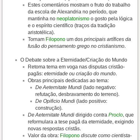
Estes comentários mostram o fruto do trabalho
da escola de Alexandria no período, que
mantinha no
neoplatonismo
o gosto pela lógica
e o espírito científico (traços da tradição
aristotélica).
Tornam
Filopono
um dos
principais artífices da
fusão do pensamento grego no cristianismo
.
O Debate sobre a Eternidade/Criação do Mundo
Retoma tema em voga nas disputas cristão-
pagãs:
eternidade ou criação do mundo
.
Obras principais dedicadas ao tema:
De Aeternitate Mundi
(lado negativo:
refutação, desbravamento do terreno).
De Opificio Mundi
(lado positivo:
construção).
De Aeternitate Mundi
dirigido contra
Proclo
, que
reformulara a tese pagã da eternidade, exigindo
novas respostas cristãs.
Valor da obra:
Filopono
discute como cientista-