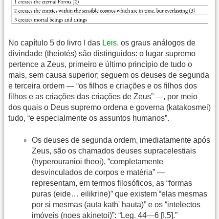
No capítulo 5 do livro I das
Leis
, os graus análogos de
divindade (theiotés) são distinguidos: o lugar supremo
pertence a Zeus, primeiro e último princípio de tudo o
mais, sem causa superior; seguem os deuses de segunda
e terceira ordem — “os filhos e criações e os filhos dos
filhos e as criações das criações de Zeus” —, por meio
dos quais o Deus supremo ordena e governa (katakosmei)
tudo, “e especialmente os assuntos humanos”.
Os deuses de segunda ordem, imediatamente após
Zeus, são os chamados deuses supracelestiais
(hyperouranioi theoi), “completamente
desvinculados de corpos e matéria” —
representam, em termos filosóficos, as “formas
puras (eide… eilikrine)” que existem “elas mesmas
por si mesmas (auta kath' hauta)” e os “intelectos
imóveis (noes akinetoi)”: “Leg. 44—6 [I,5].”