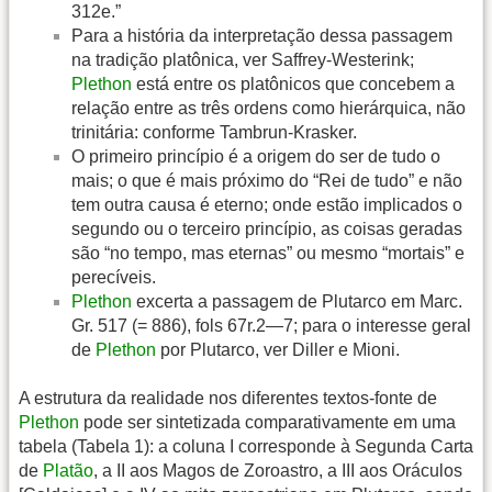
312e.”
Para a história da interpretação dessa passagem
na tradição platônica, ver Saffrey-Westerink;
Plethon
está entre os platônicos que concebem a
relação entre as três ordens como hierárquica, não
trinitária: conforme Tambrun-Krasker.
O primeiro princípio é a origem do ser de tudo o
mais; o que é mais próximo do “Rei de tudo” e não
tem outra causa é eterno; onde estão implicados o
segundo ou o terceiro princípio, as coisas geradas
são “no tempo, mas eternas” ou mesmo “mortais” e
perecíveis.
Plethon
excerta a passagem de Plutarco em Marc.
Gr. 517 (= 886), fols 67r.2—7; para o interesse geral
de
Plethon
por Plutarco, ver Diller e Mioni.
A estrutura da realidade nos diferentes textos-fonte de
Plethon
pode ser sintetizada comparativamente em uma
tabela (Tabela 1): a coluna I corresponde à Segunda Carta
de
Platão
, a II aos Magos de Zoroastro, a III aos Oráculos