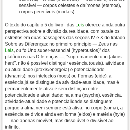
sensível — corpos celestes e daímones (eternos),
corpos perecíveis (mortais).
O texto do capítulo 5 do livro I das
Leis
oferece ainda outra
perspectiva sobre a divisão da realidade, com paralelos
estreitos em duas passagens das seções IV e X do tratado
Sobre as Diferenças: no primeiro princípio — Zeus nas
Leis
, ou “o Uno super-essencial (hyperousios)” dos
platônicos nas Diferenças —, “supremamente uno (akros
hen)”, não é possível distinguir essência (ousia), atividade
ou atualidade (praxis/energeia) e potencialidade
(dynamis); nos intelectos (noes) ou Formas (eide), a
essência já se distingue da atividade-atualidade, mas é
permanentemente ativa e sem distinção entre
potencialidade e atualidade; na alma (psyche), essência,
atividade-atualidade e potencialidade se distinguem
porque a alma nem sempre está ativa; no corpo (soma), a
essência se divide ainda em forma (eidos) e matéria (hyle)
— não apenas movível, mas dissolúvel e divisível ao
infinito.