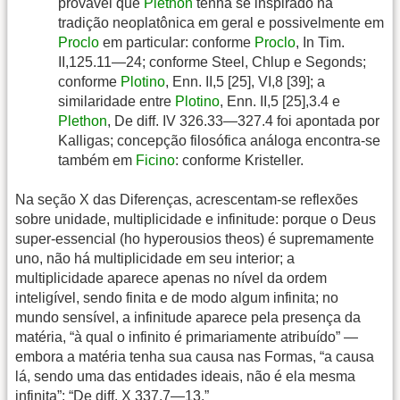
provável que
Plethon
tenha se inspirado na
tradição neoplatônica em geral e possivelmente em
Proclo
em particular: conforme
Proclo
, In Tim.
II,125.11—24; conforme Steel, Chlup e Segonds;
conforme
Plotino
, Enn. II,5 [25], VI,8 [39]; a
similaridade entre
Plotino
, Enn. II,5 [25],3.4 e
Plethon
, De diff. IV 326.33—327.4 foi apontada por
Kalligas; concepção filosófica análoga encontra-se
também em
Ficino
: conforme Kristeller.
Na seção X das Diferenças, acrescentam-se reflexões
sobre unidade, multiplicidade e infinitude: porque o Deus
super-essencial (ho hyperousios theos) é supremamente
uno, não há multiplicidade em seu interior; a
multiplicidade aparece apenas no nível da ordem
inteligível, sendo finita e de modo algum infinita; no
mundo sensível, a infinitude aparece pela presença da
matéria, “à qual o infinito é primariamente atribuído” —
embora a matéria tenha sua causa nas Formas, “a causa
lá, sendo uma das entidades ideais, não é ela mesma
infinita”: “De diff. X 337.7—13.”