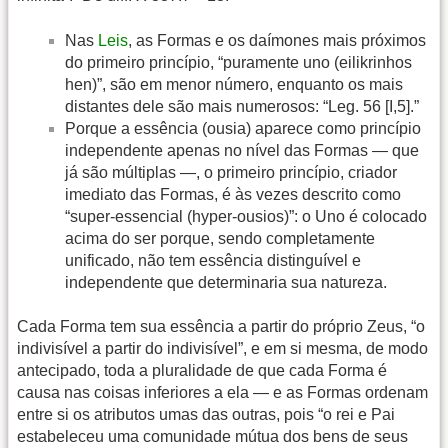
Nas
Leis
, as Formas e os daímones mais próximos
do primeiro princípio, “puramente uno (eilikrinhos
hen)”, são em menor número, enquanto os mais
distantes dele são mais numerosos: “Leg. 56 [I,5].”
Porque a essência (ousia) aparece como princípio
independente apenas no nível das Formas — que
já são múltiplas —, o primeiro princípio, criador
imediato das Formas, é às vezes descrito como
“super-essencial (hyper-ousios)”: o Uno é colocado
acima do ser porque, sendo completamente
unificado, não tem essência distinguível e
independente que determinaria sua natureza.
Cada Forma tem sua essência a partir do próprio Zeus, “o
indivisível a partir do indivisível”, e em si mesma, de modo
antecipado, toda a pluralidade de que cada Forma é
causa nas coisas inferiores a ela — e as Formas ordenam
entre si os atributos umas das outras, pois “o rei e Pai
estabeleceu uma comunidade mútua dos bens de seus