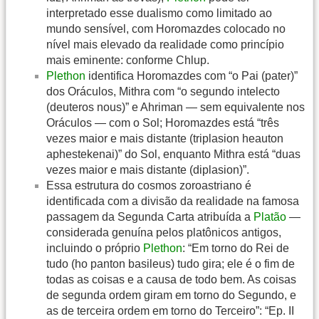
interpretado esse dualismo como limitado ao
mundo sensível, com Horomazdes colocado no
nível mais elevado da realidade como princípio
mais eminente: conforme Chlup.
Plethon
identifica Horomazdes com “o Pai (pater)”
dos Oráculos, Mithra com “o segundo intelecto
(deuteros nous)” e Ahriman — sem equivalente nos
Oráculos — com o Sol; Horomazdes está “três
vezes maior e mais distante (triplasion heauton
aphestekenai)” do Sol, enquanto Mithra está “duas
vezes maior e mais distante (diplasion)”.
Essa estrutura do cosmos zoroastriano é
identificada com a divisão da realidade na famosa
passagem da Segunda Carta atribuída a
Platão
—
considerada genuína pelos platônicos antigos,
incluindo o próprio
Plethon
: “Em torno do Rei de
tudo (ho panton basileus) tudo gira; ele é o fim de
todas as coisas e a causa de todo bem. As coisas
de segunda ordem giram em torno do Segundo, e
as de terceira ordem em torno do Terceiro”: “Ep. II