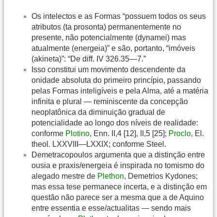
Os intelectos e as Formas “possuem todos os seus
atributos (ta prosonta) permanentemente no
presente, não potencialmente (dynamei) mas
atualmente (energeia)” e são, portanto, “imóveis
(akineta)”: “De diff. IV 326.35—7.”
Isso constitui um movimento descendente da
onidade absoluta do primeiro princípio, passando
pelas Formas inteligíveis e pela Alma, até a matéria
infinita e plural — reminiscente da concepção
neoplatônica da diminuição gradual de
potencialidade ao longo dos níveis de realidade:
conforme
Plotino
, Enn. II,4 [12], II,5 [25];
Proclo
, El.
theol. LXXVIII—LXXIX; conforme Steel.
Demetracopoulos argumenta que a distinção entre
ousia e praxis/energeia é inspirada no tomismo do
alegado mestre de
Plethon
, Demetrios Kydones;
mas essa tese permanece incerta, e a distinção em
questão não parece ser a mesma que a de Aquino
entre essentia e esse/actualitas — sendo mais