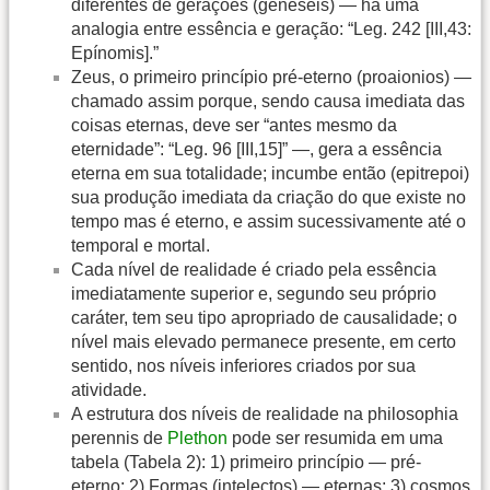
diferentes de gerações (geneseis) — há uma
analogia entre essência e geração: “Leg. 242 [III,43:
Epínomis].”
Zeus, o primeiro princípio pré-eterno (proaionios) —
chamado assim porque, sendo causa imediata das
coisas eternas, deve ser “antes mesmo da
eternidade”: “Leg. 96 [III,15]” —, gera a essência
eterna em sua totalidade; incumbe então (epitrepoi)
sua produção imediata da criação do que existe no
tempo mas é eterno, e assim sucessivamente até o
temporal e mortal.
Cada nível de realidade é criado pela essência
imediatamente superior e, segundo seu próprio
caráter, tem seu tipo apropriado de causalidade; o
nível mais elevado permanece presente, em certo
sentido, nos níveis inferiores criados por sua
atividade.
A estrutura dos níveis de realidade na philosophia
perennis de
Plethon
pode ser resumida em uma
tabela (Tabela 2): 1) primeiro princípio — pré-
eterno; 2) Formas (intelectos) — eternas; 3) cosmos