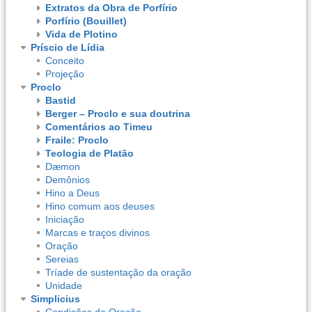
Extratos da Obra de Porfírio
Porfírio (Bouillet)
Vida de Plotino
Príscio de Lídia
Conceito
Projeção
Proclo
Bastid
Berger – Proclo e sua doutrina
Comentários ao Timeu
Fraile: Proclo
Teologia de Platão
Dæmon
Demônios
Hino a Deus
Hino comum aos deuses
Iniciação
Marcas e traços divinos
Oração
Sereias
Tríade de sustentação da oração
Unidade
Simplicius
Condições da Oração