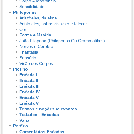
Corpo = Ignorância
Sensibilidade
Philoponus
Aristóteles, da alma
Aristóteles, sobre vir-a-ser e falecer
Cor
Forma e Matéria
João Filopono (Philoponos Ou Grammatikos)
Nervos e Cérebro
Phantasia
Sensório
Visão dos Corpos
Plotino
Enéada I
Enéada II
Enéada III
Enéada IV
Enéada V
Enéada VI
Termos e noções relevantes
Tratados - Enéadas
Varia
Porfírio
Comentários Enéadas