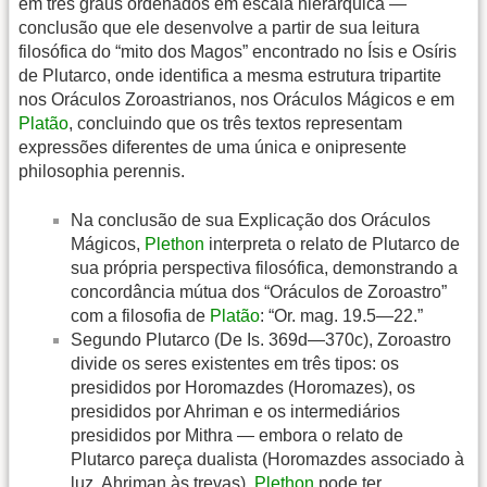
em três graus ordenados em escala hierárquica —
conclusão que ele desenvolve a partir de sua leitura
filosófica do “mito dos Magos” encontrado no Ísis e Osíris
de Plutarco, onde identifica a mesma estrutura tripartite
nos Oráculos Zoroastrianos, nos Oráculos Mágicos e em
Platão
, concluindo que os três textos representam
expressões diferentes de uma única e onipresente
philosophia perennis.
Na conclusão de sua Explicação dos Oráculos
Mágicos,
Plethon
interpreta o relato de Plutarco de
sua própria perspectiva filosófica, demonstrando a
concordância mútua dos “Oráculos de Zoroastro”
com a filosofia de
Platão
: “Or. mag. 19.5—22.”
Segundo Plutarco (De Is. 369d—370c), Zoroastro
divide os seres existentes em três tipos: os
presididos por Horomazdes (Horomazes), os
presididos por Ahriman e os intermediários
presididos por Mithra — embora o relato de
Plutarco pareça dualista (Horomazdes associado à
luz, Ahriman às trevas),
Plethon
pode ter