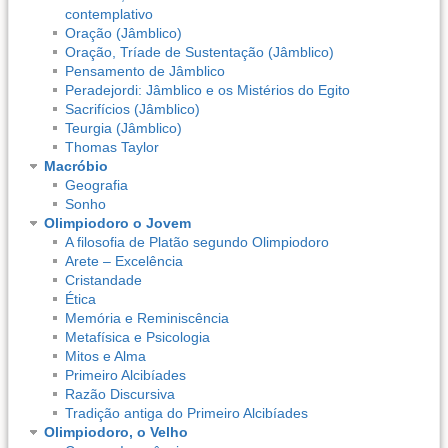
contemplativo
Oração (Jâmblico)
Oração, Tríade de Sustentação (Jâmblico)
Pensamento de Jâmblico
Peradejordi: Jâmblico e os Mistérios do Egito
Sacrifícios (Jâmblico)
Teurgia (Jâmblico)
Thomas Taylor
Macróbio
Geografia
Sonho
Olimpiodoro o Jovem
A filosofia de Platão segundo Olimpiodoro
Arete – Excelência
Cristandade
Ética
Memória e Reminiscência
Metafísica e Psicologia
Mitos e Alma
Primeiro Alcibíades
Razão Discursiva
Tradição antiga do Primeiro Alcibíades
Olimpiodoro, o Velho