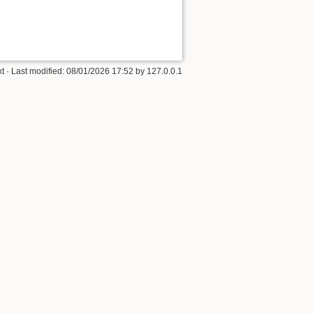
xt
· Last modified:
08/01/2026 17:52
by
127.0.0.1