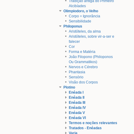
Tradição antiga do Primeiro
Alcibíades
Olimpiodoro, o Velho
Corpo = Ignorância
Sensibilidade
Philoponus
Aristóteles, da alma
Aristóteles, sobre vir-a-ser e
falecer
Cor
Forma e Matéria
João Filopono (Philoponos
Ou Grammatikos)
Nervos e Cérebro
Phantasia
Sensório
Visão dos Corpos
Plotino
Enéada I
Enéada II
Enéada III
Enéada IV
Enéada V
Enéada VI
Termos e noções relevantes
Tratados - Enéadas
Varia