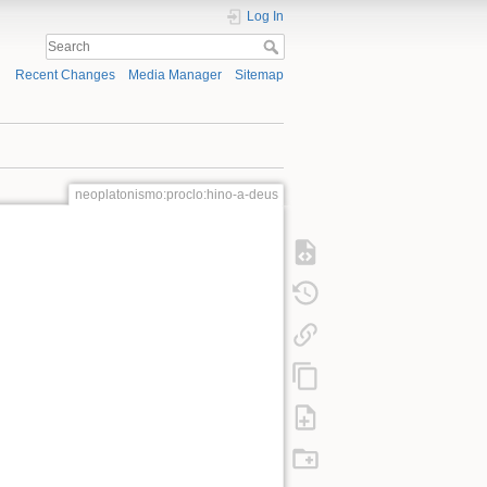
Log In
Recent Changes
Media Manager
Sitemap
neoplatonismo:proclo:hino-a-deus