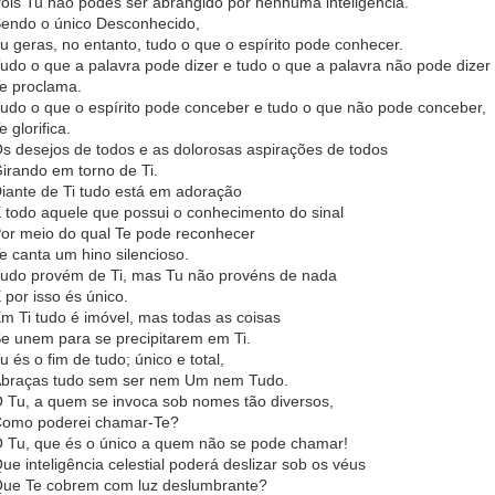
ois Tu não podes ser abrangido por nenhuma inteligência.
endo o único Desconhecido,
u geras, no entanto, tudo o que o espírito pode conhecer.
udo o que a palavra pode dizer e tudo o que a palavra não pode dizer
e proclama.
udo o que o espírito pode conceber e tudo o que não pode conceber,
e glorifica.
s desejos de todos e as dolorosas aspirações de todos
irando em torno de Ti.
iante de Ti tudo está em adoração
 todo aquele que possui o conhecimento do sinal
or meio do qual Te pode reconhecer
e canta um hino silencioso.
udo provém de Ti, mas Tu não provéns de nada
 por isso és único.
m Ti tudo é imóvel, mas todas as coisas
e unem para se precipitarem em Ti.
u és o fim de tudo; único e total,
braças tudo sem ser nem Um nem Tudo.
 Tu, a quem se invoca sob nomes tão diversos,
omo poderei chamar-Te?
 Tu, que és o único a quem não se pode chamar!
ue inteligência celestial poderá deslizar sob os véus
ue Te cobrem com luz deslumbrante?