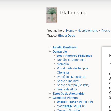
Platonismo
You are here:
Home
»
Neoplatonismo
»
Proclo
Trace:
Hino a Deus
•
Amélio Gentiliano
Damáscio
Dos Primeiros Princípios
Damáscio (Agamben)
T
Memória
Pluralidade de Tempos
(Golitsis)
Ó
Princípios Metafísicos
S
Sobre o inefável
C
Sobre o tempo (Golitsis)
C
Teoria da Alma
C
Estevão de Alexandria
S
Gemistos Plethon
T
WOODHOUSE: PLETHON
CASSIRER: PLETÃO
C
Cosmos Sensível