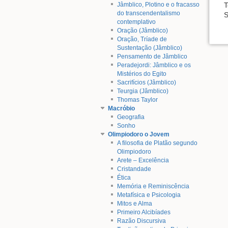
T
Jâmblico, Plotino e o fracasso
do transcendentalismo
S
contemplativo
Oração (Jâmblico)
Oração, Tríade de
Sustentação (Jâmblico)
Pensamento de Jâmblico
Peradejordi: Jâmblico e os
Mistérios do Egito
Sacrifícios (Jâmblico)
Teurgia (Jâmblico)
Thomas Taylor
Macróbio
Geografia
Sonho
Olimpiodoro o Jovem
A filosofia de Platão segundo
Olimpiodoro
Arete – Excelência
Cristandade
Ética
Memória e Reminiscência
Metafísica e Psicologia
Mitos e Alma
Primeiro Alcibíades
Razão Discursiva