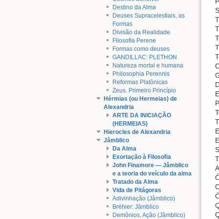
P
Destino da Alma
S
Deuses Supracelestiais, as
T
Formas
T
Divisão da Realidade
T
Filosofia Perene
T
Formas como deuses
T
GANDILLAC: PLETHON
O
Natureza mortal e humana
Philosophia Perennis
G
Reformas Platônicas
D
Zeus. Primeiro Princípio
E
Hérmias (ou Hermeias) de
P
Alexandria
T
ARTE DA INICIAÇÃO
T
(HERMEIAS)
E
Hierocles de Alexandria
E
Jâmblico
Da Alma
S
Exortação à Filosofia
T
John Finamore — Jâmblico
A
e a teoria do veículo da alma
Ó
Tratado da Alma
C
Vida de Pitágoras
Ó
Adivinhação (Jâmblico)
Q
Bréhier: Jâmblico
Q
Demônios, Ação (Jâmblico)