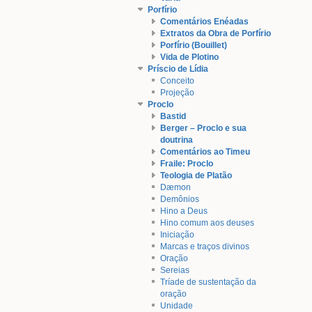
Porfírio
Comentários Enéadas
Extratos da Obra de Porfírio
Porfírio (Bouillet)
Vida de Plotino
Príscio de Lídia
Conceito
Projeção
Proclo
Bastid
Berger – Proclo e sua
doutrina
Comentários ao Timeu
Fraile: Proclo
Teologia de Platão
Dæmon
Demônios
Hino a Deus
Hino comum aos deuses
Iniciação
Marcas e traços divinos
Oração
Sereias
Tríade de sustentação da
oração
Unidade