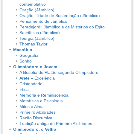
contemplativo
Oração (Jâmblico)
Oração, Tríade de Sustentação (Jâmblico)
Pensamento de Jâmblico
Peradejordi: Jâmblico e os Mistérios do Egito
Sacrifícios (Jâmblico)
Teurgia (Jâmblico)
Thomas Taylor
Macróbio
Geografia
Sonho
Olimpiodoro o Jovem
A filosofia de Platão segundo Olimpiodoro
Arete – Excelência
Cristandade
Ética
Memória e Reminiscência
Metafísica e Psicologia
Mitos e Alma
Primeiro Alcibíades
Razão Discursiva
Tradição antiga do Primeiro Alcibíades
Olimpiodoro, o Velho