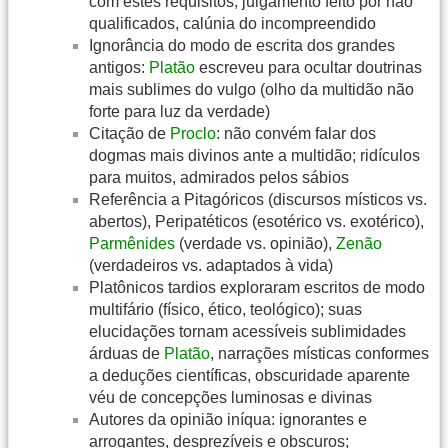
com estes requisitos; julgamento feito por não
qualificados, calúnia do incompreendido
Ignorância do modo de escrita dos grandes
antigos:
Platão
escreveu para ocultar doutrinas
mais sublimes do vulgo (olho da multidão não
forte para luz da verdade)
Citação de
Proclo
: não convém falar dos
dogmas mais divinos ante a multidão; ridículos
para muitos, admirados pelos sábios
Referência a Pitagóricos (discursos místicos vs.
abertos), Peripatéticos (esotérico vs. exotérico),
Parmênides
(verdade vs. opinião),
Zenão
(verdadeiros vs. adaptados à vida)
Platônicos tardios exploraram escritos de modo
multifário (físico, ético, teológico); suas
elucidações tornam acessíveis sublimidades
árduas de
Platão
, narrações místicas conformes
a deduções científicas, obscuridade aparente
véu de concepções luminosas e divinas
Autores da opinião iníqua: ignorantes e
arrogantes, desprezíveis e obscuros;