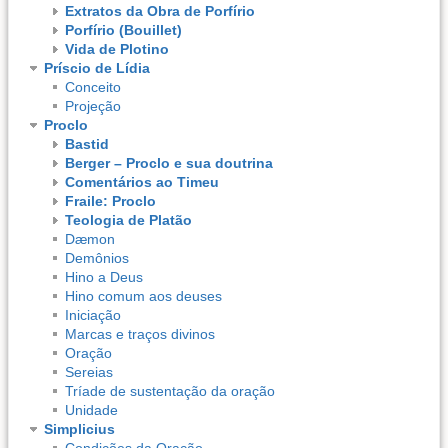
Extratos da Obra de Porfírio
Porfírio (Bouillet)
Vida de Plotino
Príscio de Lídia
Conceito
Projeção
Proclo
Bastid
Berger – Proclo e sua doutrina
Comentários ao Timeu
Fraile: Proclo
Teologia de Platão
Dæmon
Demônios
Hino a Deus
Hino comum aos deuses
Iniciação
Marcas e traços divinos
Oração
Sereias
Tríade de sustentação da oração
Unidade
Simplicius
Condições da Oração