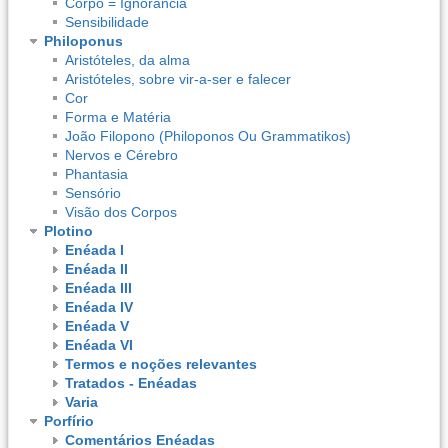
Corpo = Ignorância
Sensibilidade
Philoponus
Aristóteles, da alma
Aristóteles, sobre vir-a-ser e falecer
Cor
Forma e Matéria
João Filopono (Philoponos Ou Grammatikos)
Nervos e Cérebro
Phantasia
Sensório
Visão dos Corpos
Plotino
Enéada I
Enéada II
Enéada III
Enéada IV
Enéada V
Enéada VI
Termos e noções relevantes
Tratados - Enéadas
Varia
Porfírio
Comentários Enéadas