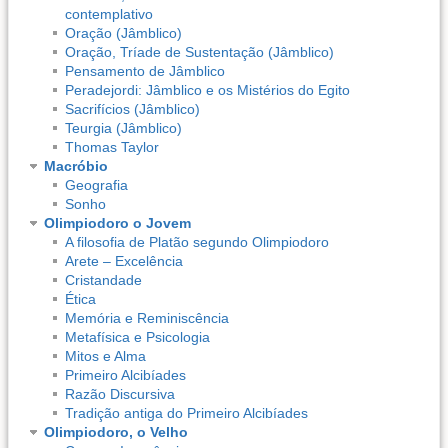
contemplativo
Oração (Jâmblico)
Oração, Tríade de Sustentação (Jâmblico)
Pensamento de Jâmblico
Peradejordi: Jâmblico e os Mistérios do Egito
Sacrifícios (Jâmblico)
Teurgia (Jâmblico)
Thomas Taylor
Macróbio
Geografia
Sonho
Olimpiodoro o Jovem
A filosofia de Platão segundo Olimpiodoro
Arete – Excelência
Cristandade
Ética
Memória e Reminiscência
Metafísica e Psicologia
Mitos e Alma
Primeiro Alcibíades
Razão Discursiva
Tradição antiga do Primeiro Alcibíades
Olimpiodoro, o Velho