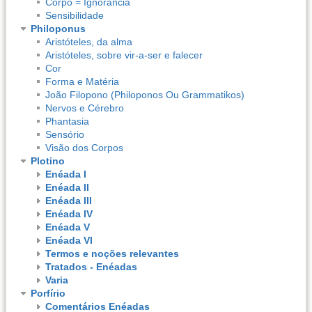
Corpo = Ignorância
Sensibilidade
Philoponus
Aristóteles, da alma
Aristóteles, sobre vir-a-ser e falecer
Cor
Forma e Matéria
João Filopono (Philoponos Ou Grammatikos)
Nervos e Cérebro
Phantasia
Sensório
Visão dos Corpos
Plotino
Enéada I
Enéada II
Enéada III
Enéada IV
Enéada V
Enéada VI
Termos e noções relevantes
Tratados - Enéadas
Varia
Porfírio
Comentários Enéadas