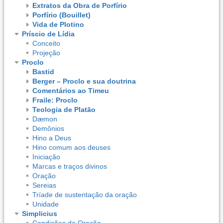
Extratos da Obra de Porfírio
Porfírio (Bouillet)
Vida de Plotino
Príscio de Lídia
Conceito
Projeção
Proclo
Bastid
Berger – Proclo e sua doutrina
Comentários ao Timeu
Fraile: Proclo
Teologia de Platão
Dæmon
Demônios
Hino a Deus
Hino comum aos deuses
Iniciação
Marcas e traços divinos
Oração
Sereias
Tríade de sustentação da oração
Unidade
Simplicius
Condições da Oração