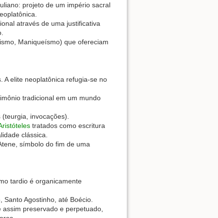
Juliano: projeto de um império sacral
eoplatônica.
ional através de uma justificativa
o.
anismo, Maniqueísmo) que ofereciam
. A elite neoplatônica refugia-se no
trimônio tradicional em um mundo
 (teurgia, invocações).
Aristóteles
tratados como escritura
lidade clássica.
 Atene, símbolo do fim de uma
smo tardio é organicamente
, Santo Agostinho, até Boécio.
 é assim preservado e perpetuado,