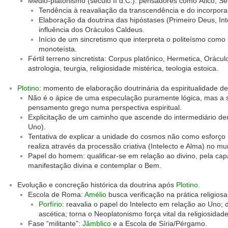
Médio-platonismo (século II d.C.): pensadores como Ático, Sev
Tendência à reavaliação da transcendência e do incorporal
Elaboração da doutrina das hipóstases (Primeiro Deus, In
influência dos Oráculos Caldeus.
Início de um sincretismo que interpreta o politeísmo como
monoteísta.
Fértil terreno sincretista: Corpus platônico, Hermetica, Orácu
astrologia, teurgia, religiosidade mistérica, teologia estoica.
Plotino
: momento de elaboração doutrinária da espiritualidade d
Não é o ápice de uma especulação puramente lógica, mas a s
pensamento grego numa perspectiva espiritual.
Explicitação de um caminho que ascende do intermediário dem
Uno).
Tentativa de explicar a unidade do cosmos não como esforç
realiza através da processão criativa (Intelecto e Alma) no mu
Papel do homem: qualificar-se em relação ao divino, pela ca
manifestação divina e contemplar o Bem.
Evolução e concreção histórica da doutrina após
Plotino
.
Escola de Roma:
Amélio
busca verificação na prática religios
Porfírio
: reavalia o papel do Intelecto em relação ao Uno; 
ascética; torna o Neoplatonismo força vital da religiosida
Fase “militante”:
Jâmblico
e a Escola de Síria/Pérgamo.