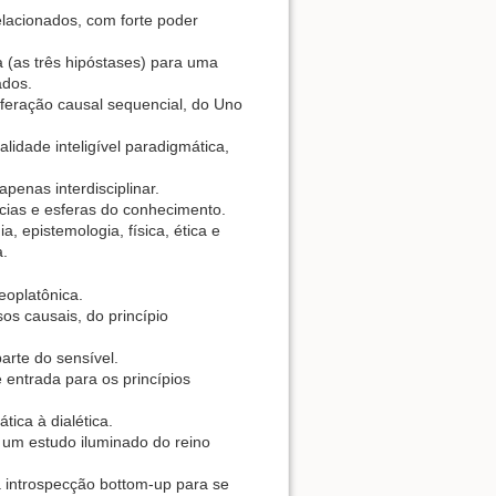
elacionados, com forte poder
 (as três hipóstases) para uma
ados.
feração causal sequencial, do Uno
lidade inteligível paradigmática,
apenas interdisciplinar.
cias e esferas do conhecimento.
a, epistemologia, física, ética e
a.
eoplatônica.
s causais, do princípio
arte do sensível.
 entrada para os princípios
ica à dialética.
a um estudo iluminado do reino
 a introspecção bottom-up para se