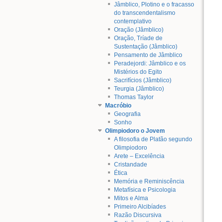
Jâmblico, Plotino e o fracasso
do transcendentalismo
contemplativo
Oração (Jâmblico)
Oração, Tríade de
Sustentação (Jâmblico)
Pensamento de Jâmblico
Peradejordi: Jâmblico e os
Mistérios do Egito
Sacrifícios (Jâmblico)
Teurgia (Jâmblico)
Thomas Taylor
Macróbio
Geografia
Sonho
Olimpiodoro o Jovem
A filosofia de Platão segundo
Olimpiodoro
Arete – Excelência
Cristandade
Ética
Memória e Reminiscência
Metafísica e Psicologia
Mitos e Alma
Primeiro Alcibíades
Razão Discursiva