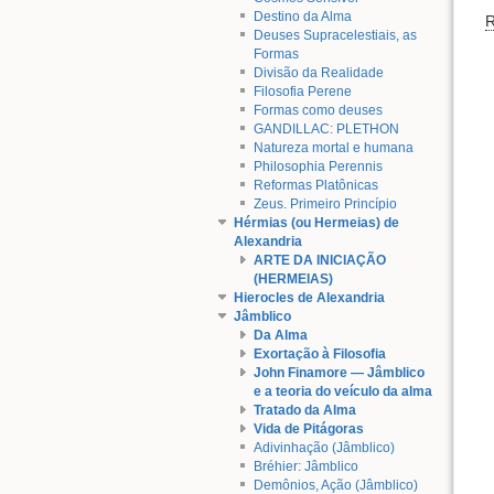
Destino da Alma
Deuses Supracelestiais, as
Formas
Divisão da Realidade
Filosofia Perene
Formas como deuses
GANDILLAC: PLETHON
Natureza mortal e humana
Philosophia Perennis
Reformas Platônicas
Zeus. Primeiro Princípio
Hérmias (ou Hermeias) de
Alexandria
ARTE DA INICIAÇÃO
(HERMEIAS)
Hierocles de Alexandria
Jâmblico
Da Alma
Exortação à Filosofia
John Finamore — Jâmblico
e a teoria do veículo da alma
Tratado da Alma
Vida de Pitágoras
Adivinhação (Jâmblico)
Bréhier: Jâmblico
Demônios, Ação (Jâmblico)