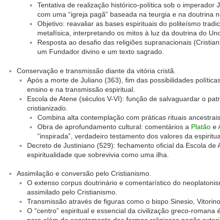
Tentativa de realização histórico-política sob o imperador 
com uma “igreja pagã” baseada na teurgia e na doutrina n
Objetivo: reavaliar as bases espirituais do politeísmo tradic
metafísica, interpretando os mitos à luz da doutrina do Un
Resposta ao desafio das religiões supranacionais (Cristi
um Fundador divino e um texto sagrado.
Conservação e transmissão diante da vitória cristã.
Após a morte de Juliano (363), fim das possibilidades políticas
ensino e na transmissão espiritual.
Escola de Atene (séculos V-VI): função de salvaguardar o pa
cristianizado.
Combina alta contemplação com práticas rituais ancestrais
Obra de aprofundamento cultural: comentários a
Platão
e
“inspirada”, verdadeiro testamento dos valores da espiritua
Decreto de Justiniano (529): fechamento oficial da Escola de
espiritualidade que sobrevivia como uma ilha.
Assimilação e conversão pelo Cristianismo.
O extenso corpus doutrinário e comentarístico do neoplatoni
assimilado pelo Cristianismo.
Transmissão através de figuras como o bispo Sinesio, Vitorino
O “centro” espiritual e essencial da civilização greco-romana