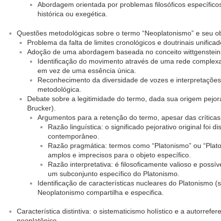
Abordagem orientada por problemas filosóficos específic
histórica ou exegética.
Questões metodológicas sobre o termo “Neoplatonismo” e seu ob
Problema da falta de limites cronológicos e doutrinais unificad
Adoção de uma abordagem baseada no conceito wittgensteini
Identificação do movimento através de uma rede complex
em vez de uma essência única.
Reconhecimento da diversidade de vozes e interpretaçõe
metodológica.
Debate sobre a legitimidade do termo, dada sua origem pejora
Brucker).
Argumentos para a retenção do termo, apesar das críticas
Razão linguística: o significado pejorativo original foi
contemporâneo.
Razão pragmática: termos como “Platonismo” ou “Plat
amplos e imprecisos para o objeto específico.
Razão interpretativa: é filosoficamente valioso e possí
um subconjunto específico do Platonismo.
Identificação de características nucleares do Platonismo
Neoplatonismo compartilha e especifica.
Característica distintiva: o sistematicismo holístico e a autorref
neoplatônico.