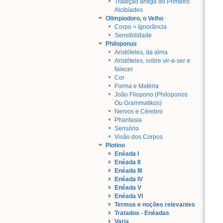
Tradição antiga do Primeiro
Alcibíades
Olimpiodoro, o Velho
Corpo = Ignorância
Sensibilidade
Philoponus
Aristóteles, da alma
Aristóteles, sobre vir-a-ser e
falecer
Cor
Forma e Matéria
João Filopono (Philoponos
Ou Grammatikos)
Nervos e Cérebro
Phantasia
Sensório
Visão dos Corpos
Plotino
Enéada I
Enéada II
Enéada III
Enéada IV
Enéada V
Enéada VI
Termos e noções relevantes
Tratados - Enéadas
Varia