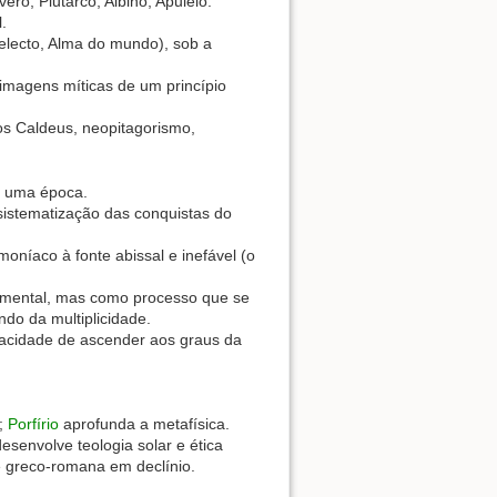
ero, Plutarco, Albino, Apuleio.
.
telecto, Alma do mundo), sob a
 imagens míticas de um princípio
los Caldeus, neopitagorismo,
e uma época.
istematização das conquistas do
oníaco à fonte abissal e inefável (o
o mental, mas como processo que se
ndo da multiplicidade.
pacidade de ascender aos graus da
a;
Porfírio
aprofunda a metafísica.
desenvolve teologia solar e ética
de greco-romana em declínio.