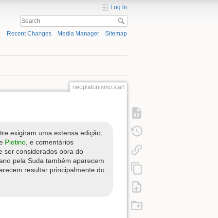
Log In
Recent Changes
Media Manager
Sitemap
neoplatonismo:start
tre exigiram uma extensa edição,
de
Plotino
, e comentários
e ser considerados obra do
Siriano pela Suda também aparecem
recem resultar principalmente do