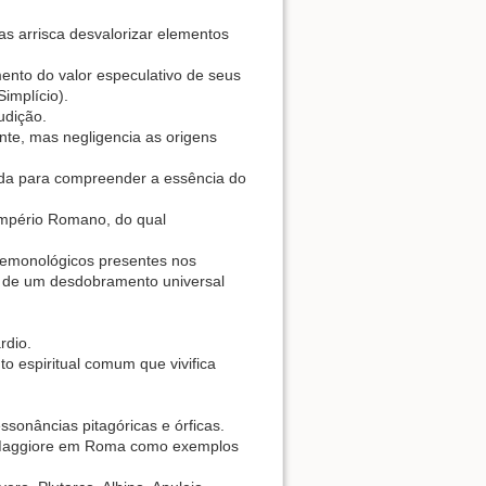
mas arrisca desvalorizar elementos
nto do valor especulativo de seus
 Simplício).
udição.
ente, mas negligencia as origens
uada para compreender a essência do
 Império Romano, do qual
 demonológicos presentes nos
 de um desdobramento universal
rdio.
o espiritual comum que vivifica
onâncias pitagóricas e órficas.
rta Maggiore em Roma como exemplos