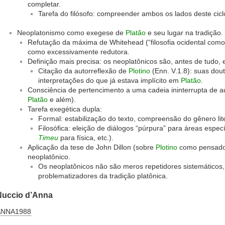
completar.
Tarefa do filósofo: compreender ambos os lados deste cicl
Neoplatonismo como exegese de
Platão
e seu lugar na tradição.
Refutação da máxima de Whitehead (“filosofia ocidental como
como excessivamente redutora.
Definição mais precisa: os neoplatônicos são, antes de tudo,
Citação da autorreflexão de
Plotino
(Enn. V.1.8): suas dou
interpretações do que já estava implícito em
Platão
.
Consciência de pertencimento a uma cadeia ininterrupta de au
Platão
e além).
Tarefa exegética dupla:
Formal: estabilização do texto, compreensão do gênero lite
Filosófica: eleição de diálogos “púrpura” para áreas especí
Timeu
para física, etc.).
Aplicação da tese de John Dillon (sobre
Plotino
como pensador
neoplatônico.
Os neoplatônicos não são meros repetidores sistemáticos,
problematizadores da tradição platônica.
Nuccio d’Anna
ANNA1988