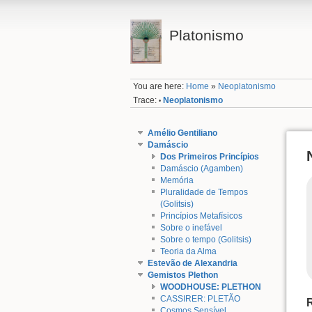
Platonismo
You are here:
Home
»
Neoplatonismo
Trace:
Neoplatonismo
•
Amélio Gentiliano
Damáscio
Dos Primeiros Princípios
Damáscio (Agamben)
Memória
Pluralidade de Tempos
(Golitsis)
Princípios Metafísicos
Sobre o inefável
Sobre o tempo (Golitsis)
Teoria da Alma
Estevão de Alexandria
Gemistos Plethon
WOODHOUSE: PLETHON
CASSIRER: PLETÃO
R
Cosmos Sensível