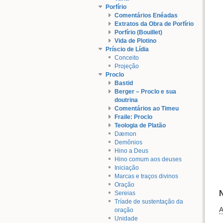
Porfírio
Comentários Enéadas
Extratos da Obra de Porfírio
Porfírio (Bouillet)
Vida de Plotino
Príscio de Lídia
Conceito
Projeção
Proclo
Bastid
Berger – Proclo e sua
doutrina
Comentários ao Timeu
Fraile: Proclo
Teologia de Platão
Dæmon
Demônios
Hino a Deus
Hino comum aos deuses
Iniciação
Marcas e traços divinos
Oração
Sereias
Tríade de sustentação da
oração
Unidade