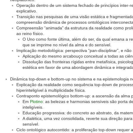
Operação dentro de um sistema fechado de princípios inter-r
explicativo.
Transição nas pesquisas de uma visão estática e fragmentada
compreensão dinâmica de processos ontológicos interconect
Compreensão “animada” da estrutura da realidade como proli
ao reino físico.
O Uno como fonte última, além do ser, da qual emana a rea
que se imprime no nível da alma e do sensível.
Implicação metodológica: perspectiva “pan-disciplinar”, e não 
Aplicação do mesmo arcabouço conceitual a todas as ciên
Dissolução das fronteiras rígidas entre metafísica, psicologi
estética em favor de uma abordagem dinâmica e integrad
Dinâmica top-down e bottom-up no sistema e na epistemologia n
Explicação da realidade como sequência top-down de processo
hiperinteligível à multiplicidade física.
Contraponto epistemológico bottom-up: a ascensão da alma p
Em
Plotino
: as belezas e harmonias sensíveis são porta de
inteligíveis.
Educação progressiva: do concreto ao abstrato, da matemát
A dialética, uma vez consolidada, reverte sua direção par
sensível.
Ciclo ontológico autocontido: a proliferação top-down requer