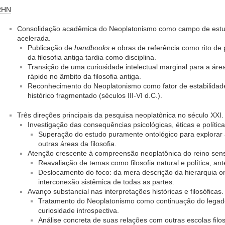
RHN
Consolidação acadêmica do Neoplatonismo como campo de est
acelerada.
Publicação de
handbooks
e obras de referência como rito de
da filosofia antiga tardia como disciplina.
Transição de uma curiosidade intelectual marginal para a ár
rápido no âmbito da filosofia antiga.
Reconhecimento do Neoplatonismo como fator de estabilidade
histórico fragmentado (séculos III-VI d.C.).
Três direções principais da pesquisa neoplatônica no século XXI.
Investigação das consequências psicológicas, éticas e polític
Superação do estudo puramente ontológico para explorar a
outras áreas da filosofia.
Atenção crescente à compreensão neoplatônica do reino sens
Reavaliação de temas como filosofia natural e política, an
Deslocamento do foco: da mera descrição da hierarquia o
interconexão sistêmica de todas as partes.
Avanço substancial nas interpretações históricas e filosóficas.
Tratamento do Neoplatonismo como continuação do legado 
curiosidade introspectiva.
Análise concreta de suas relações com outras escolas filosó