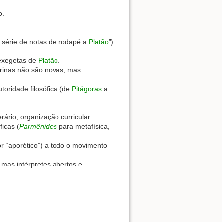
o.
 série de notas de rodapé a
Platão
”)
 exegetas de
Platão
.
trinas não são novas, mas
toridade filosófica (de
Pitágoras
a
rário, organização curricular.
ficas (
Parmênides
para metafísica,
 “aporético”) a todo o movimento
 mas intérpretes abertos e