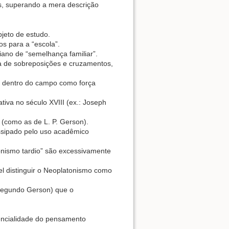
os, superando a mera descrição
jeto de estudo.
os para a “escola”.
ano de “semelhança familiar”.
a de sobreposições e cruzamentos,
s dentro do campo como força
tiva no século XVIII (ex.: Joseph
 (como as de L. P. Gerson).
 dissipado pelo uso acadêmico
onismo tardio” são excessivamente
vel distinguir o Neoplatonismo como
 (segundo Gerson) que o
erencialidade do pensamento