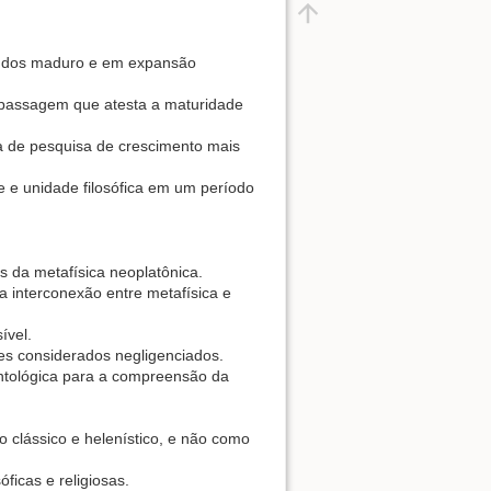
udos maduro e em expansão
 passagem que atesta a maturidade
ea de pesquisa de crescimento mais
 e unidade filosófica em um período
as da metafísica neoplatônica.
 interconexão entre metafísica e
ível.
tes considerados negligenciados.
ntológica para a compreensão da
clássico e helenístico, e não como
ficas e religiosas.