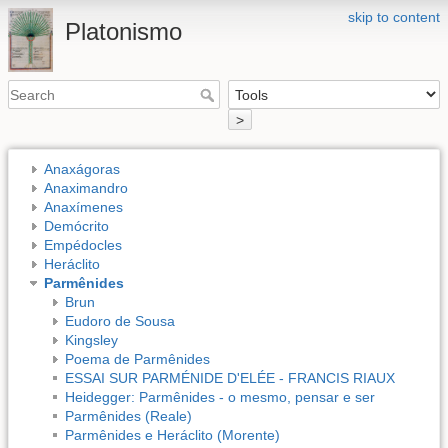
skip to content
Platonismo
>
Anaxágoras
Anaximandro
Anaxímenes
Demócrito
Empédocles
Heráclito
Parmênides
Brun
Eudoro de Sousa
Kingsley
Poema de Parmênides
ESSAI SUR PARMÉNIDE D'ELÉE - FRANCIS RIAUX
Heidegger: Parmênides - o mesmo, pensar e ser
Parmênides (Reale)
Parmênides e Heráclito (Morente)