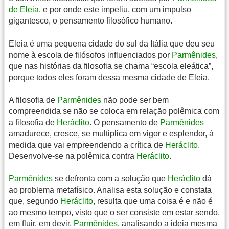
de Eleia
, e por onde este impeliu, com um impulso
gigantesco, o pensamento filosófico humano.
Eleia é uma pequena cidade do sul da Itália que deu seu
nome à escola de filósofos influenciados por
Parmênides
,
que nas histórias da filosofia se chama “escola eleática”,
porque todos eles foram dessa mesma cidade de Eleia.
A filosofia de
Parmênides
não pode ser bem
compreendida se não se coloca em relação polêmica com
a filosofia de
Heráclito
. O pensamento de
Parmênides
amadurece, cresce, se multiplica em vigor e esplendor, à
medida que vai empreendendo a crítica de
Heráclito
.
Desenvolve-se na polêmica contra
Heráclito
.
Parmênides
se defronta com a solução que
Heráclito
dá
ao problema metafísico. Analisa esta solução e constata
que, segundo
Heráclito
, resulta que uma coisa é e não é
ao mesmo tempo, visto que o ser consiste em estar sendo,
em fluir, em devir.
Parmênides
, analisando a ideia mesma