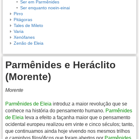
Ser em Parmênides
Ser enquanto noein-einai
Pirro
Pitágoras
Tales de Mileto
Varia
Xenófanes
Zenão de Eleia
Parmênides e Heráclito
(Morente)
Morente
Parmênides de Eleia
introduz a maior revolução que se
conhece na história do pensamento humano.
Parmênides
de Eleia
leva a efeito a façanha maior que o pensamento
ocidental europeu realizou em vinte e cinco séculos; tanto,
que continuamos ainda hoje vivendo nos mesmos trilhos
e caminhos filosóficos que foram abertos por
Parmênides