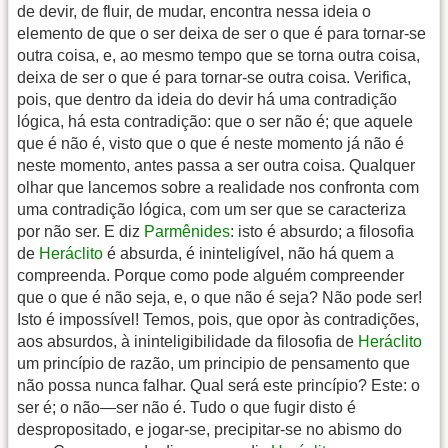
de devir, de fluir, de mudar, encontra nessa ideia o
elemento de que o ser deixa de ser o que é para tornar-se
outra coisa, e, ao mesmo tempo que se torna outra coisa,
deixa de ser o que é para tornar-se outra coisa. Verifica,
pois, que dentro da ideia do devir há uma contradição
lógica, há esta contradição: que o ser não é; que aquele
que é não é, visto que o que é neste momento já não é
neste momento, antes passa a ser outra coisa. Qualquer
olhar que lancemos sobre a realidade nos confronta com
uma contradição lógica, com um ser que se caracteriza
por não ser. E diz
Parmênides
: isto é absurdo; a filosofia
de
Heráclito
é absurda, é ininteligível, não há quem a
compreenda. Porque como pode alguém compreender
que o que é não seja, e, o que não é seja? Não pode ser!
Isto é impossível! Temos, pois, que opor às contradições,
aos absurdos, à ininteligibilidade da filosofia de
Heráclito
um princípio de razão, um principio de pensamento que
não possa nunca falhar. Qual será este princípio? Este: o
ser é; o não—ser não é. Tudo o que fugir disto é
despropositado, e jogar-se, precipitar-se no abismo do