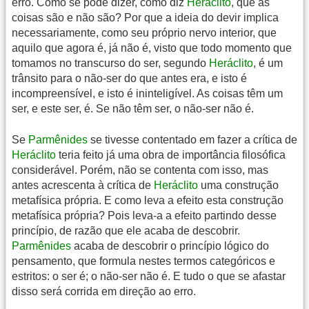
erro. Como se pode dizer, como diz
Heráclito
, que as
coisas são e não são? Por que a ideia do devir implica
necessariamente, como seu próprio nervo interior, que
aquilo que agora é, já não é, visto que todo momento que
tomamos no transcurso do ser, segundo
Heráclito
, é um
trânsito para o não-ser do que antes era, e isto é
incompreensível, e isto é ininteligível. As coisas têm um
ser, e este ser, é. Se não têm ser, o não-ser não é.
Se
Parmênides
se tivesse contentado em fazer a crítica de
Heráclito
teria feito já uma obra de importância filosófica
considerável. Porém, não se contenta com isso, mas
antes acrescenta à crítica de
Heráclito
uma construção
metafísica própria. E como leva a efeito esta construção
metafísica própria? Pois leva-a a efeito partindo desse
princípio, de razão que ele acaba de descobrir.
Parmênides
acaba de descobrir o princípio lógico do
pensamento, que formula nestes termos categóricos e
estritos: o ser é; o não-ser não é. E tudo o que se afastar
disso será corrida em direção ao erro.